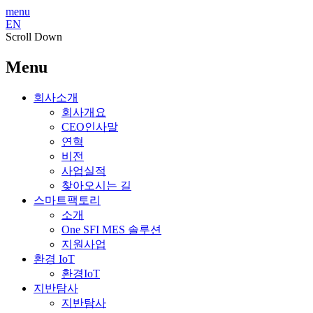
menu
EN
Scroll Down
Menu
회사소개
회사개요
CEO인사말
연혁
비전
사업실적
찾아오시는 길
스마트팩토리
소개
One SFI MES 솔루션
지원사업
환경 IoT
환경IoT
지반탐사
지반탐사