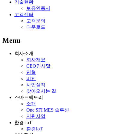
기술현황
보유인증서
고객센터
고객문의
다운로드
Menu
회사소개
회사개요
CEO인사말
연혁
비전
사업실적
찾아오시는 길
스마트팩토리
소개
One SFI MES 솔루션
지원사업
환경 IoT
환경IoT