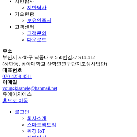
지반탐사
지반탐사
기술현황
보유인증서
고객센터
고객문의
다운로드
주소
부산시 사하구 낙동대로 550번길37 S14-412
(하단동, 동아대학교 산학연연구단지조성사업단)
대표번호
070-4258-4511
이메일
youngkisanele@hanmail.net
유
에
이
치
에
스
홈으로 이동
로그인
회사소개
스마트팩토리
환경 IoT