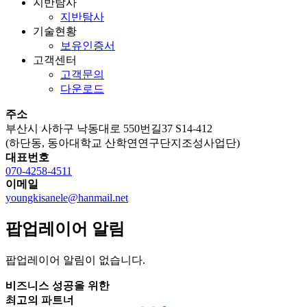
지반탐사
지반탐사
기술현황
보유인증서
고객센터
고객문의
다운로드
주소
부산시 사하구 낙동대로 550번길37 S14-412
(하단동, 동아대학교 산학연연구단지조성사업단)
대표번호
070-4258-4511
이메일
youngkisanele@hanmail.net
팝업레이어 알림
팝업레이어 알림이 없습니다.
비즈니스 성공을 위한
비즈니스 성공을 위한
비즈니스 성공을 위한
최고의 파트너
최고의 파트너
최고의 파트너