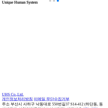
Unique Human System
Unique Human System
Unique Human System
U
S
UHS Co.,Ltd.
개인정보처리방침
이메일 무단수집거부
주소
부산시 사하구 낙동대로 550번길37 S14-412 (하단동, 동