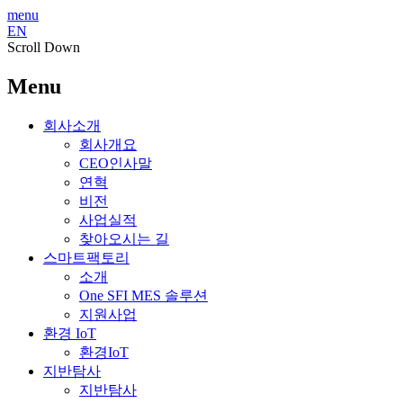
menu
EN
Scroll Down
Menu
회사소개
회사개요
CEO인사말
연혁
비전
사업실적
찾아오시는 길
스마트팩토리
소개
One SFI MES 솔루션
지원사업
환경 IoT
환경IoT
지반탐사
지반탐사